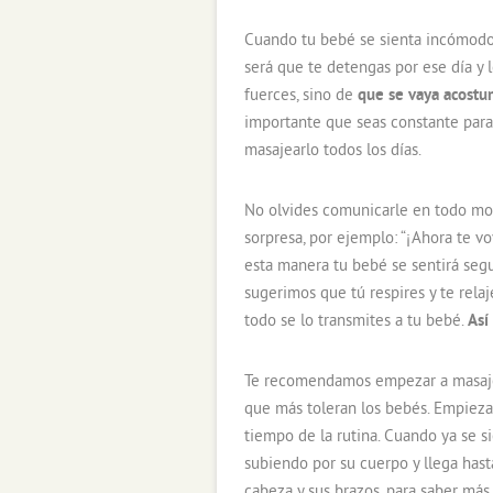
Cuando tu bebé se sienta incómodo y
será que te detengas por ese día y l
fuerces, sino de
que se vaya acostu
importante que seas constante para
masajearlo todos los días.
No olvides comunicarle en todo mo
sorpresa, por ejemplo: “¡Ahora te voy
esta manera tu bebé se sentirá segu
sugerimos que tú respires y te rel
todo se lo transmites a tu bebé.
Así
Te recomendamos empezar a masajear
que más toleran los bebés. Empieza
tiempo de la rutina. Cuando ya se s
subiendo por su cuerpo y llega hast
cabeza y sus brazos, para saber más 