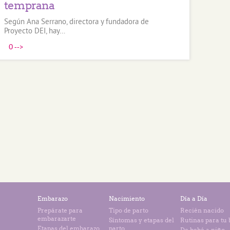
temprana
Según Ana Serrano, directora y fundadora de
Proyecto DEI, hay…
0
-->
Embarazo
Nacimiento
Día a Día
Prepárate para
Tipo de parto
Recién nacido
embarazarte
Síntomas y etapas del
Rutinas para tu
Etapas del embarazo
parto
De bebé a niño