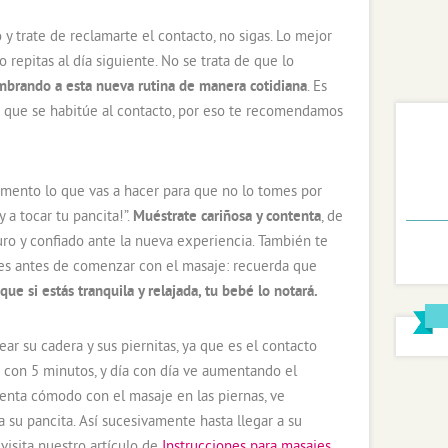
 trate de reclamarte el contacto, no sigas. Lo mejor
o repitas al día siguiente. No se trata de que lo
mbrando a esta nueva rutina de manera cotidiana
. Es
 que se habitúe al contacto, por eso te recomendamos
mento lo que vas a hacer para que no lo tomes por
 a tocar tu pancita!”.
Muéstrate cariñosa y contenta
, de
ro y confiado ante la nueva experiencia. También te
ajes antes de comenzar con el masaje: recuerda que
 que si estás tranquila y relajada, tu bebé lo notará.
 su cadera y sus piernitas, ya que es el contacto
 con 5 minutos, y día con día ve aumentando el
ienta cómodo con el masaje en las piernas, ve
a su pancita. Así sucesivamente hasta llegar a su
visita nuestro artículo de
Instrucciones para masajes