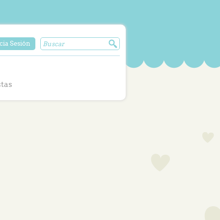
cia Sesión
stas