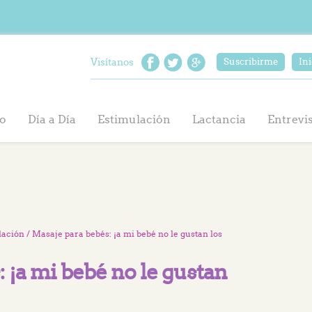
Visítanos
Suscribirme
Ini
o
Día a Día
Estimulación
Lactancia
Entrevi
lación
/ Masaje para bebés: ¡a mi bebé no le gustan los
 ¡a mi bebé no le gustan