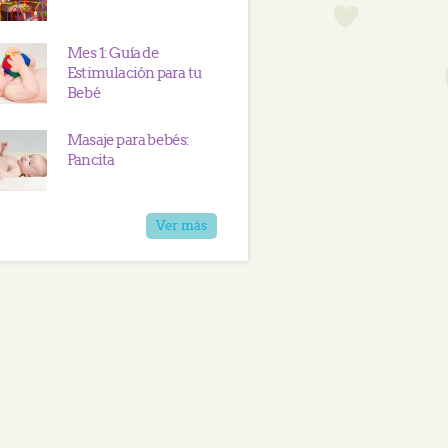
Mes 1: Guía de
Estimulación para tu
Bebé
Masaje para bebés:
Pancita
Ver más