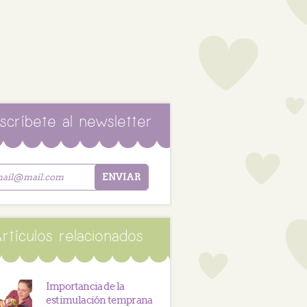
scríbete al newsletter
rtículos relacionados
Importancia de la
estimulación temprana