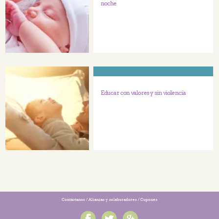
noche
Educar con valores y sin violencia
Contáctanos
/
Alianzas y colaboradores
/
Cupones