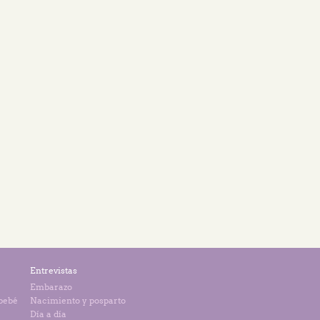
Entrevistas
Embarazo
 bebé
Nacimiento y posparto
Día a día