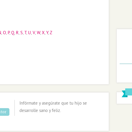
N
,
O
,
P
,
Q
,
R
,
S
,
T
,
U
,
V
,
W
,
X
,
Y
,
Z
Infórmate y asegúrate que tu hijo se
desarrolle sano y feliz.
utor