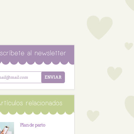
scríbete al newsletter
rtículos relacionados
Plan de parto