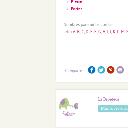
Pierce
Porter
Nombres para niños con la
letra
A
,
B
,
C
,
D
,
E
,
F
,
G
,
H
,
I
,
J
,
K
,
L
,
M
,
Comparte:
La Bebeteca
Más sobre el a