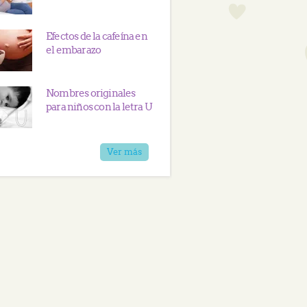
Efectos de la cafeína en
el embarazo
Nombres originales
para niños con la letra U
Ver más