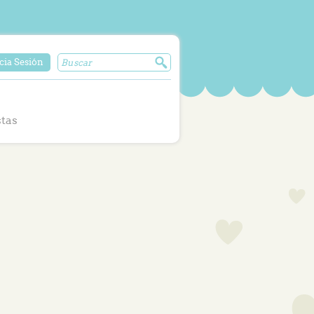
cia Sesión
stas