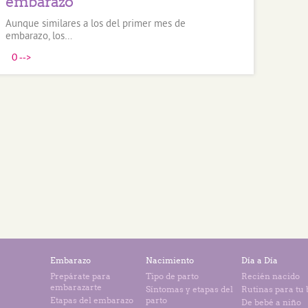
embarazo
Aunque similares a los del primer mes de
embarazo, los…
0
-->
Embarazo
Nacimiento
Día a Día
Prepárate para
Tipo de parto
Recién nacido
embarazarte
Síntomas y etapas del
Rutinas para tu
Etapas del embarazo
parto
De bebé a niño