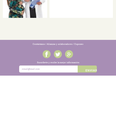
Contáctanos
/
Alianzas y colaboradores
/
Cupones
Suscríbete y recibe la mejor información