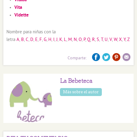
Vitalia
Vita
Vidette
Nombre para niñas con la
letra
A
,
B
,
C
,
D
,
E
,
F
,
G
,
H
,
I
,
J
,
K
,
L
,
M
,
N
,
O
,
P
,
Q
,
R
,
S
,
T
,
U
,
V
,
W
,
X
,
Y
,
Z
Comparte:
La Bebeteca
Más sobre el autor