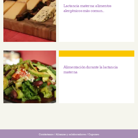
Lactancia materna: alimentos
alergénicos más comun...
Alimentación durante la lactancia
materna
Contáctanos
/
Alianzas y colaboradores
/
Cupones