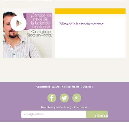
Mitos de la lactancia materna
Contáctanos
/
Alianzas y colaboradores
/
Cupones
Suscríbete y recibe la mejor información