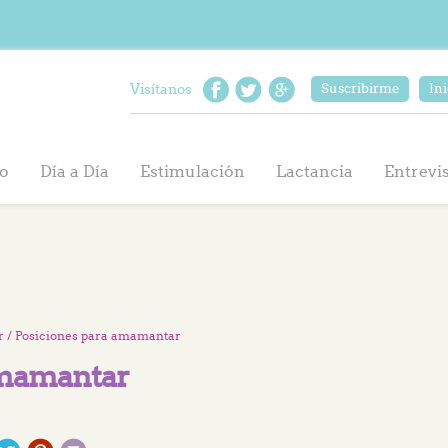
Visítanos
Suscribirme
Ini
o
Día a Día
Estimulación
Lactancia
Entrevi
r
/ Posiciones para amamantar
amamantar