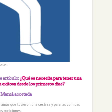
ca.com
 artículo:
¿Qué se necesita para tener una
 exitosa desde los primeros días?
: Mamá acostada
 mamás que tuvieron una cesárea y para las comidas
s posiciones: