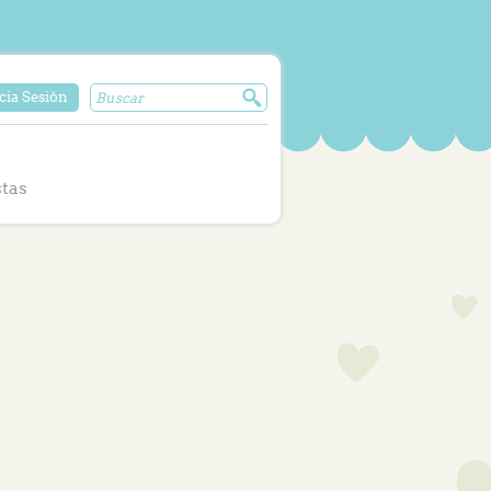
cia Sesión
stas