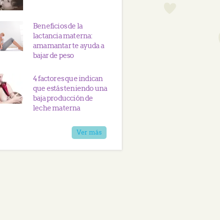
Beneficios de la
lactancia materna:
amamantar te ayuda a
bajar de peso
4 factores que indican
que estás teniendo una
baja producción de
leche materna
Ver más