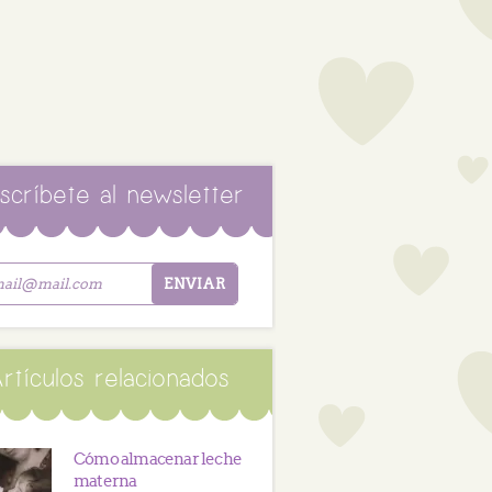
scríbete al newsletter
rtículos relacionados
Cómo almacenar leche
materna