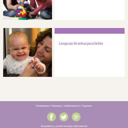
Lenguaje de señas para bebés
Contáctanos
/
Alianzas y colaboradores
/
Cupones
Suscríbete y recibe la mejor información