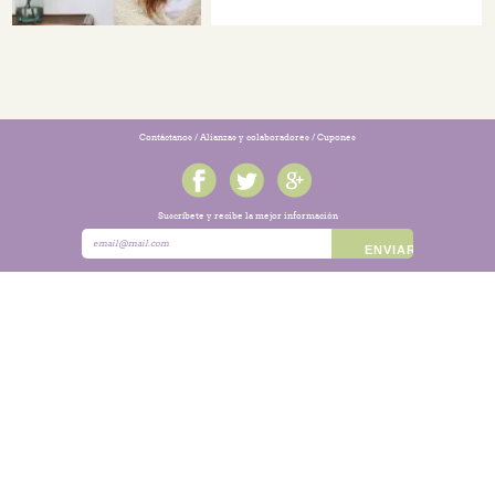
Contáctanos
/
Alianzas y colaboradores
/
Cupones
Suscríbete y recibe la mejor información