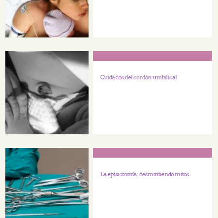
Cuidados del cordón umbilical
La episiotomía: desmintiendo mitos