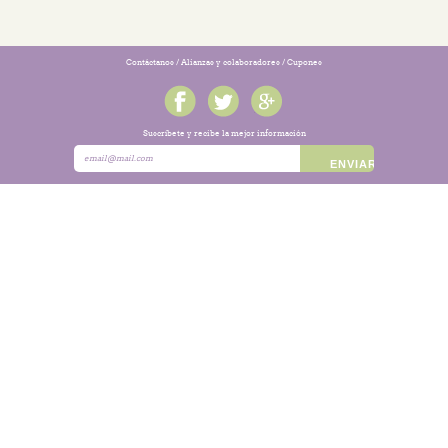
Contáctanos
/
Alianzas y colaboradores
/
Cupones
Suscríbete y recibe la mejor información