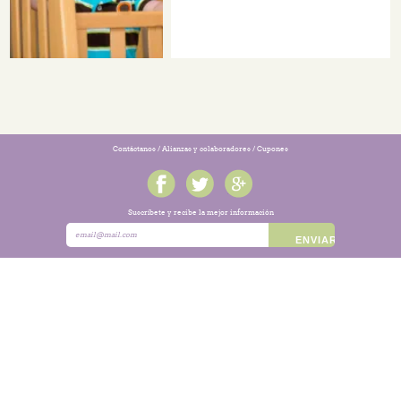
Contáctanos
/
Alianzas y colaboradores
/
Cupones
Suscríbete y recibe la mejor información