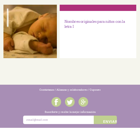
Nombres originales para niños con la
letra I
Contáctanos
/
Alianzas y colaboradores
/
Cupones
Suscríbete y recibe la mejor información