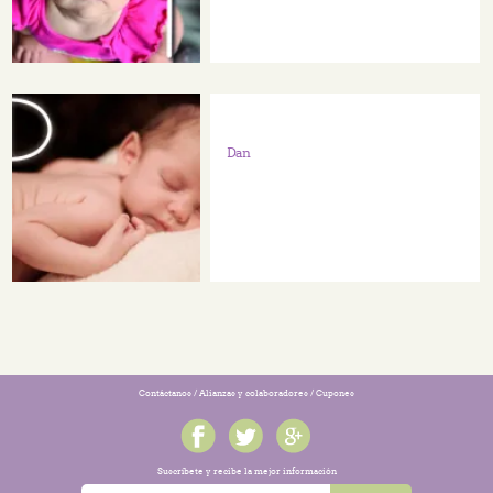
Dan
Contáctanos
/
Alianzas y colaboradores
/
Cupones
Suscríbete y recibe la mejor información